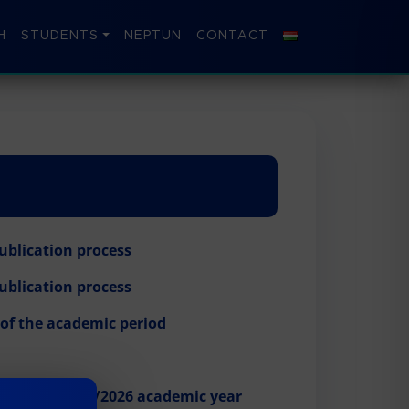
H
STUDENTS
NEPTUN
CONTACT
publication process
publication process
k of the academic period
ter of the 2025/2026 academic year