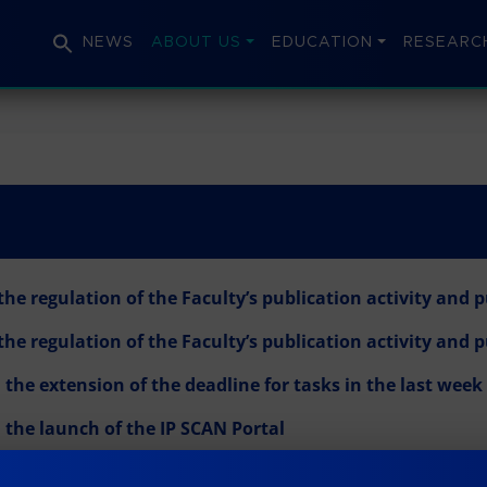
NEWS
ABOUT US
EDUCATION
RESEARC
the regulation of the Faculty’s publication activity and 
the regulation of the Faculty’s publication activity and 
 the extension of the deadline for tasks in the last wee
 the launch of the IP SCAN Portal
 the change of the first day of classes for the fall semes