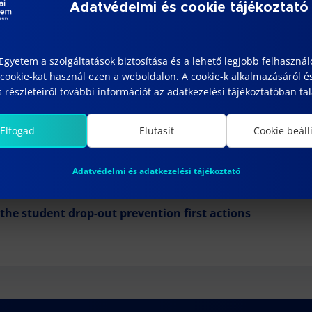
Adatvédelmi és cookie tájékoztató
n the organisation of the beneficial examination we
ek
the extension of the deadline for tasks in the last week 
gyetem a szolgáltatások biztosítása és a lehető legjobb felhaszná
rticipation in applications on behalf of the Faculty, lau
cookie-kat használ ezen a weboldalon. A cookie-k alkalmazásáról é
 részleteiről további információt az adatkezelési tájékoztatóban tal
n the organisation of the reduced examination week
ending of the student drop-out prevention first actions
Elfogad
Elutasít
Cookie beáll
 support for procedural fees for doctoral and habilitati
Adatvédelmi és adatkezelési tájékoztató
 the student drop-out prevention next actions
 the student drop-out prevention first actions