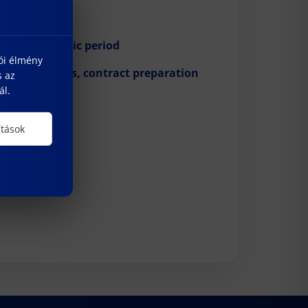
of the academic period
lói élmény
nching projects, contract preparation
s az
ál.
ítások
on processes