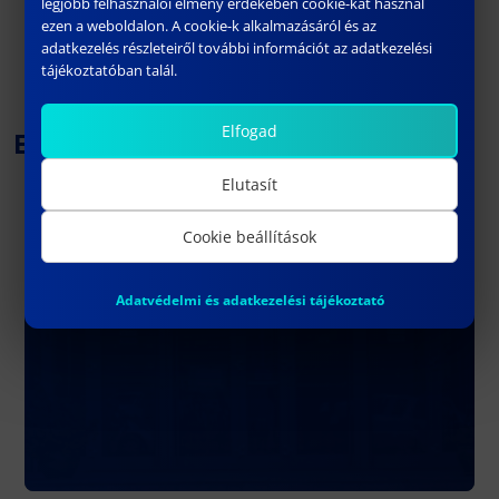
legjobb felhasználói élmény érdekében cookie-kat használ
ezen a weboldalon. A cookie-k alkalmazásáról és az
adatkezelés részleteiről további információt az adatkezelési
tájékoztatóban talál.
Elfogad
Bachelor's Programs
Elutasít
Cookie beállítások
Computer Science Engineering
Adatvédelmi és adatkezelési tájékoztató