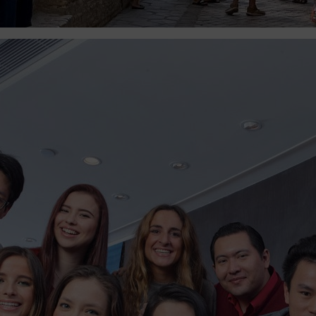
City University of Hong Kon
2023/24
City University of Hong Kong (CityU), one of eight go
Hong Kong…