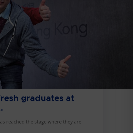
 fresh graduates at
.
has reached the stage where they are