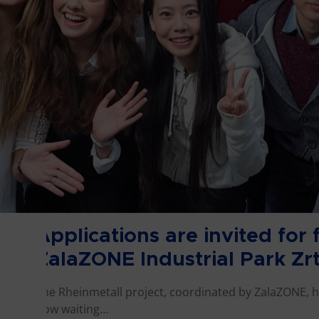
Bővebben
31.10.2022.
Applications are invited for
ZalaZONE Industrial Park Zrt
The Rheinmetall project, coordinated by ZalaZONE, 
now waiting…