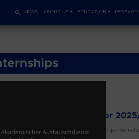
NEWS
ABOUT US
EDUCATION
RESEARC
nternships
DAAD scholarships for 2025
Dear Students, the new DAAD scholarship informatio
research stays…