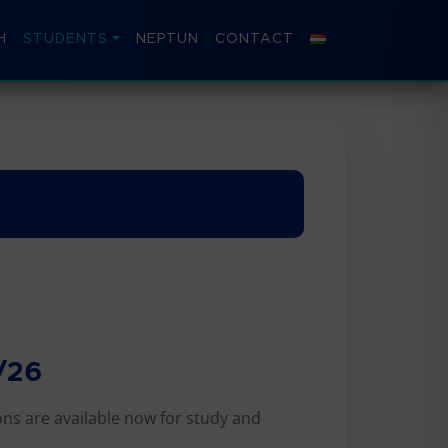
H
STUDENTS
NEPTUN
CONTACT
/26
ns are available now for study and