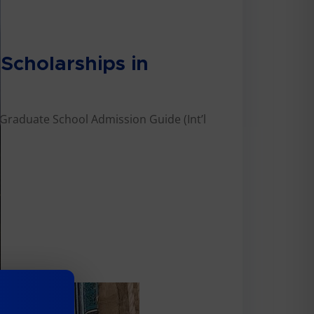
cholarships in
raduate School Admission Guide (Int’l