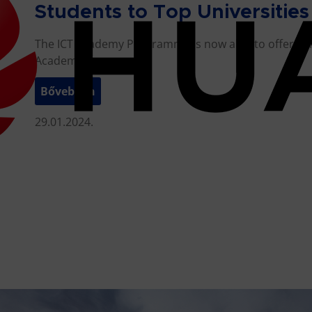
Students to Top Universities
The ICT Academy Programme is now able to offer Full
Academy…
Bővebben
29.01.2024.