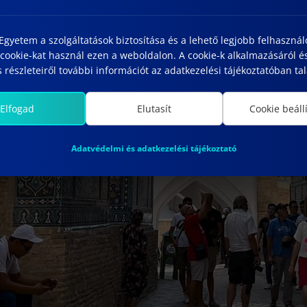
gyetem a szolgáltatások biztosítása és a lehető legjobb felhaszná
cookie-kat használ ezen a weboldalon. A cookie-k alkalmazásáról é
 részleteiről további információt az adatkezelési tájékoztatóban tal
International Summer Schoo
Elfogad
Elutasít
Cookie beáll
University of Uzbekistan
Adatvédelmi és adatkezelési tájékoztató
Summer School at NUUz The aim of the Summer Scho
Bővebben
18.05.2023.