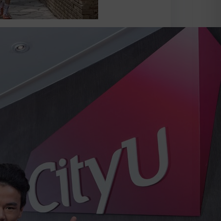
g PhD Fellowship
vernment-funded institutions in the