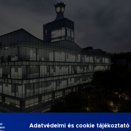
CAYSS PROGRAM and other S
South Korea
CAYSS Program and Other Scholarships 2024 Spring G
Students)
Bővebben
20.10.2023.
Adatvédelmi és cookie tájékoztató