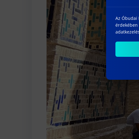
Az Óbudai E
érdekében 
adatkezelés