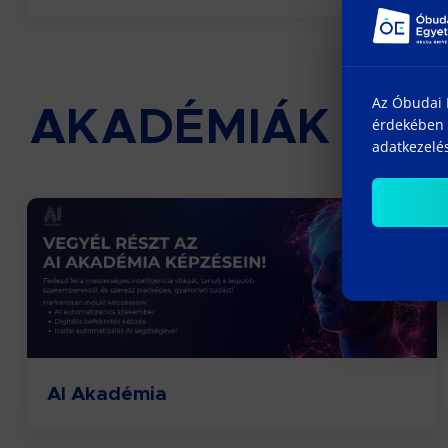
Az Óbudai E
AKADÉMIÁK
érdekében 
adatkezelés
AI Akadémia