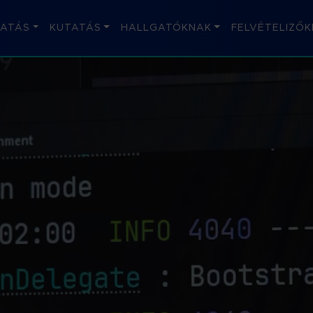
ATÁS
KUTATÁS
HALLGATÓKNAK
FELVÉTELIZŐK