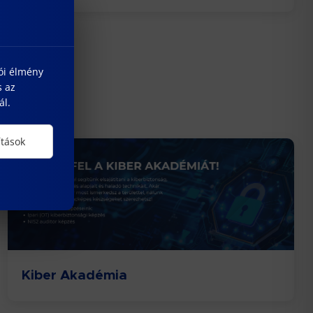
lói élmény
s az
ál.
ítások
Kiber Akadémia