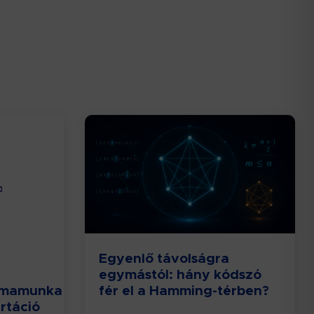
Egyenlő távolságra
egymástól: hány kódszó
lomamunka
fér el a Hamming-térben?
ertáció