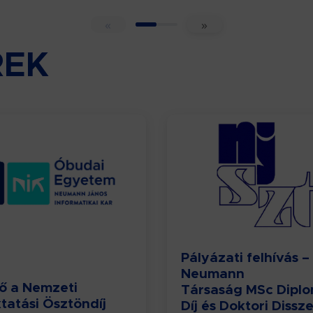
«
»
REK
Pályázati felhívás –
Neumann
ő a Nemzeti
Társaság MSc Dip
tatási Ösztöndíj
Díj és Doktori Dissz