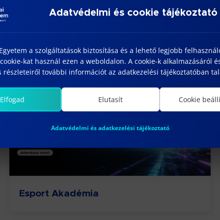
Adatvédelmi és cookie tájékoztató
«
»
gyetem a szolgáltatások biztosítása és a lehető legjobb felhaszná
cookie-kat használ ezen a weboldalon. A cookie-k alkalmazásáról é
 részleteiről további információt az adatkezelési tájékoztatóban tal
Elfogad
Elutasít
Cookie beáll
Adatvédelmi és adatkezelési tájékoztató
Esport Akadémia