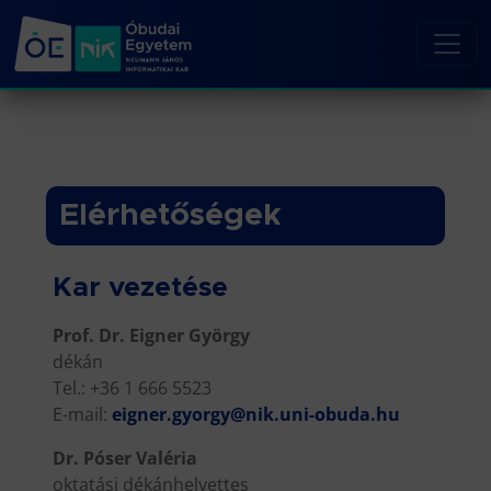
Elérhetőségek
Kar vezetése
Prof. Dr. Eigner György
dékán
Tel.: +36 1 666 5523
E-mail:
eigner.gyorgy@nik.uni-obuda.hu
Dr. Póser Valéria
oktatási dékánhelyettes