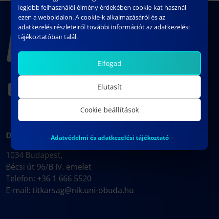
legjobb felhasználói élmény érdekében cookie-kat használ
ezen a weboldalon. A cookie-k alkalmazásáról és az
adatkezelés részleteiről további információt az adatkezelési
tájékoztatóban talál.
Elfogad
Elutasít
Cookie beállítások
DÉKÁNI HIVATAL
Adatvédelmi és adatkezelési tájékoztató
1034 Budapest,
Bécsi út 96/B IV. emelet
Telefon: +36 1 666 5520
E-mail:
titkarsag@nik.uni-obuda.hu