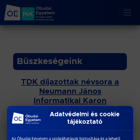
Büszkeségeink
TDK díjazottak névsora a
Neumann János
Informatikai Karon
Adatvédelmi és cookie
tájékoztató
Az Óbudai Egyetem a szolgáltatások biztosítása és a lehető