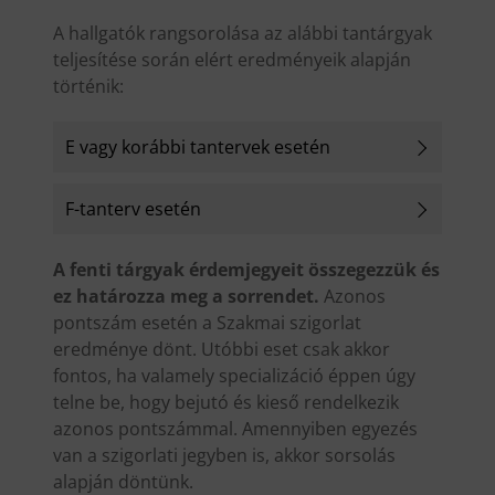
A hallgatók rangsorolása az alábbi tantárgyak
teljesítése során elért eredményeik alapján
történik:
E vagy korábbi tantervek esetén
F-tanterv esetén
A fenti tárgyak érdemjegyeit összegezzük és
ez határozza meg a sorrendet.
Azonos
pontszám esetén a Szakmai szigorlat
eredménye dönt. Utóbbi eset csak akkor
fontos, ha valamely specializáció éppen úgy
telne be, hogy bejutó és kieső rendelkezik
azonos pontszámmal. Amennyiben egyezés
van a szigorlati jegyben is, akkor sorsolás
alapján döntünk.