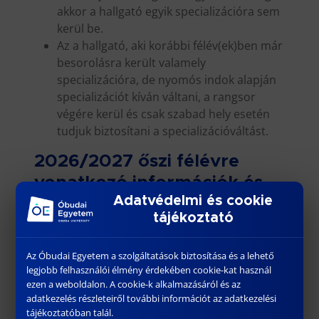
akkor a hallgató egyik specializációra sem
kerül be.
Az a hallgató, aki korábbi félév(ek)ben már
besorolásra került valamely
specializációra, de nyomós indok alapján
specializációt kíván váltani, a rangsor
végére kerül és csak szabad hely esetén
tudjuk biztosítani a specializációváltást.
2026/2027 őszi félévre
vonatkozó információk és
Adatvédelmi és cookie
határidők
tájékoztató
E vagy korábbi tantervek esetén
Az Óbudai Egyetem a szolgáltatások biztosítása és a lehető
legjobb felhasználói élmény érdekében cookie-kat használ
ezen a weboldalon. A cookie-k alkalmazásáról és az
F-tanterv esetén
adatkezelés részleteiről további információt az adatkezelési
tájékoztatóban talál.