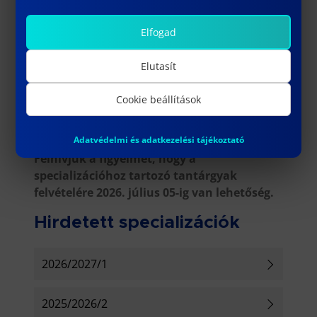
Jelentkezési időszak: 2026. június 30. 23:59-
ig
Elfogad
Június 30. után beérkező választást nem
Elutasít
veszünk figyelembe a rangsornál, és a
hallgató nem lesz besorolva semmilyen
Cookie beállítások
specializációra sem.
Rangsorolás: 2026. július 04.
Adatvédelmi és adatkezelési tájékoztató
Felhívjuk a figyelmét, hogy a
specializációhoz tartozó tantárgyak
felvételére 2026. július 05-ig van lehetőség.
Hirdetett specializációk
2026/2027/1
2025/2026/2