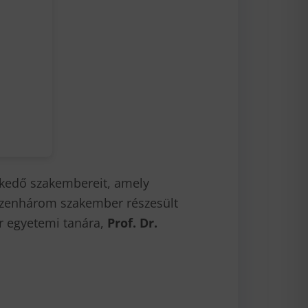
lkedő szakembereit, amely
tizenhárom szakember részesült
r egyetemi tanára,
Prof. Dr.