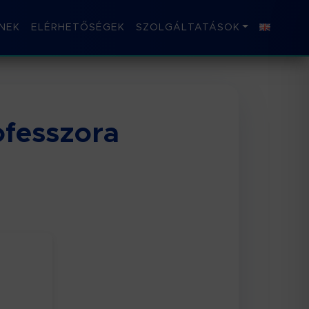
NEK
ELÉRHETŐSÉGEK
SZOLGÁLTATÁSOK
ofesszora