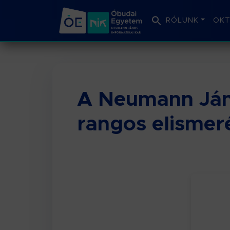
RÓLUNK
OKT
A Neumann Jáno
rangos elismer