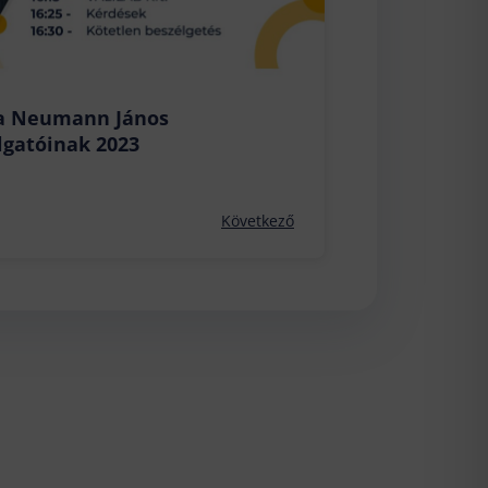
 a Neumann János
lgatóinak 2023
Következő