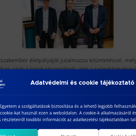
szakember életpályáját jutalmazza kitüntetéssel, mel
jban azok a tagok részesülnek, akik a számítástudomá
erületén kimagasló eredményeket értek el. Prof. Dr. 
Adatvédelmi és cookie tájékoztató
s Intelligencia Intézeti Tanszék vezetője. Több mint 2
zási nyelvek, algoritmuselmélet oktatásában szerezte
gyetem a szolgáltatások biztosítása és a lehető legjobb felhaszná
cookie-kat használ ezen a weboldalon. A cookie-k alkalmazásáról é
ews/2023-11-16/informatikai-szakembereket-dijazot
 részleteiről további információt az adatkezelési tájékoztatóban tal