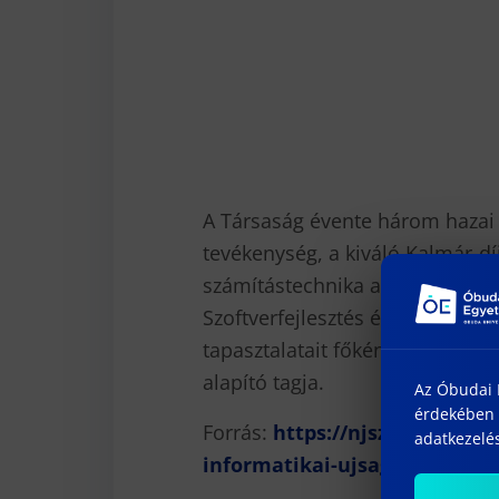
A Társaság évente három hazai 
tevékenység, a kiváló Kalmár-dí
számítástechnika alkalmazása t
Szoftverfejlesztés és Mestersége
tapasztalatait főként programo
alapító tagja.
Az Óbudai E
érdekében 
Forrás:
https://njszt.hu/hu/n
adatkezelés
informatikai-ujsagirojat