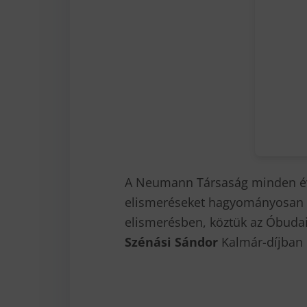
A Neumann Társaság minden évbe
elismeréseket hagyományosan az
elismerésben, köztük az Óbuda
Szénási Sándor
Kalmár-díjban 