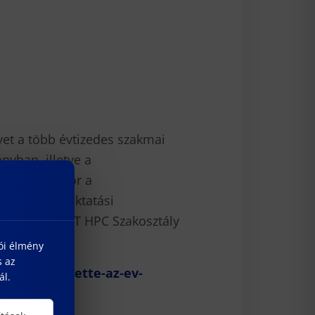
yet a több évtizedes szakmai
nyban, illetve a
Szénási Sándor a
0 éves felsőoktatási
 meg. Az NJSZT HPC Szakosztály
lói élmény
s az
t-es-kituntette-az-ev-
ál.