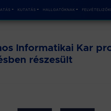
ATÁS
KUTATÁS
HALLGATÓKNAK
FELVÉTELIZŐK
s Informatikai Kar pr
ésben részesült