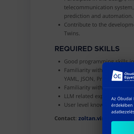
telecommunication system, 
prediction and automation.
Contribute to the developm
Twins.
REQUIRED SKILLS
Good programming skills in 
Familiarity with data framew
YAML, JSON, ProtoBuf)
Familiarity with machine le
LLM related experience is a
Az Óbudai E
User level knowledge of Lin
érdekében 
adatkezelés
Contact
:
zoltan.vincze@nokia