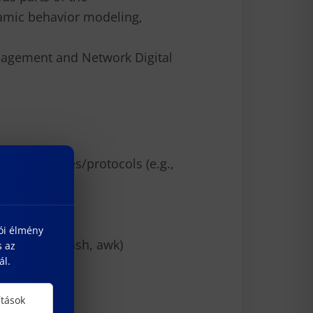
amic behavior modeling,
nagement and Network Digital
ata structures/protocols (e.g.,
torch)
lói élmény
abilities (bash, awk)
s az
ál.
ítások