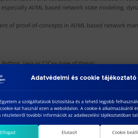
especially AI/ML based network state modeling, dyn
ent of proof-of-concepts in AI/ML based network ma
Python, Java or C/C++ (one of these)
orks (e.g., PySpark, Pandas, Telegraf, InfluxDB) and d
Adatvédelmi és cookie tájékoztató
arning and data science (one of Tensorflow, Keras, Py
 plus
gyetem a szolgáltatások biztosítása és a lehető legjobb felhaszná
ux, handling the command line and basic scripting cap
cookie-kat használ ezen a weboldalon. A cookie-k alkalmazásáról é
 részleteiről további információt az adatkezelési tájékoztatóban tal
-bell-labs.com
Elfogad
Elutasít
Cookie beáll