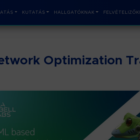
ATÁS
KUTATÁS
HALLGATÓKNAK
FELVÉTELIZŐK
twork Optimization Tr