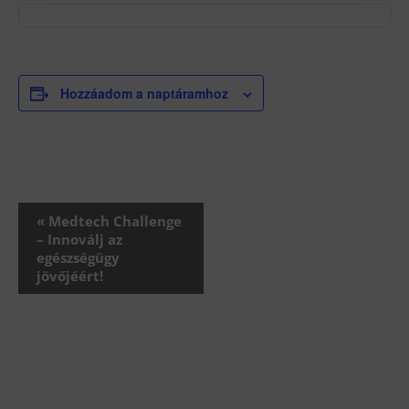
Hozzáadom a naptáramhoz
Esemény
«
Medtech Challenge
navigáció
– Innoválj az
egészségügy
jövőjéért!