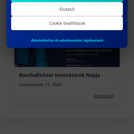
augusztus 14, 2024
Elutasít
Előző
Cookie beállítások
Adatvédelmi és adatkezelési tájékoztató
BoschxRichter Innovátorok Napja
szeptember 11, 2024
Következő