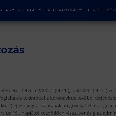
ATÁS
KUTATÁS
HALLGATÓKNAK
FELVÉTELIZŐK
tozás
tben, illetve a 2/2020. (III.11.), a 3/2020. (III.12.) és a
foglaltakra tekintettel a koronavírus további terjedé
iknak) egészségi állapotának megóvását elsődlegese
rcius 19 . napjától kezdődően visszavonásig az admin