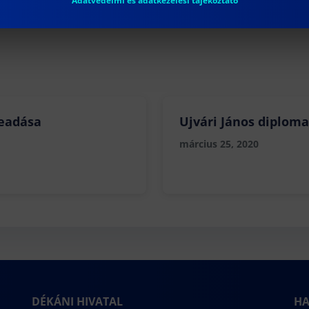
Adatvédelmi és adatkezelési tájékoztató
eadása
Ujvári János diploma
március 25, 2020
DÉKÁNI HIVATAL
HA