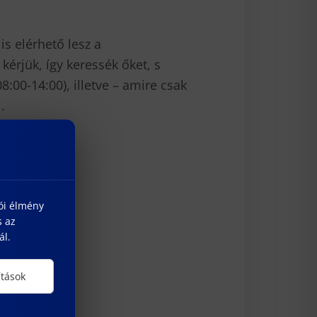
s elérhető lesz a
érjük, így keressék őket, s
:00-14:00), illetve – amire csak
.
lói élmény
s az
ál.
ítások