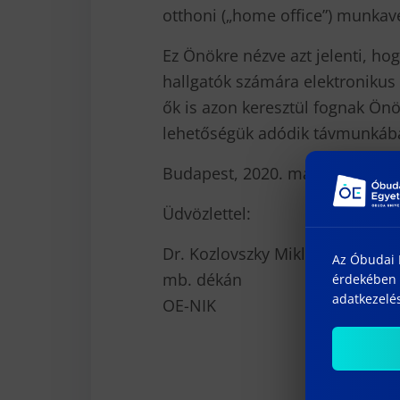
otthoni („home office”) munkavé
Ez Önökre nézve azt jelenti, ho
hallgatók számára elektronikus 
ők is azon keresztül fognak Önö
lehetőségük adódik távmunkába
Budapest, 2020. március 18 .
Üdvözlettel:
Dr. Kozlovszky Miklós s. k .
Az Óbudai E
mb. dékán
érdekében 
adatkezelés
OE-NIK