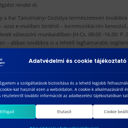
gzést rendel el.
gy a Kar Tanulmányi Osztálya természetesen továbbra i
– azaz e-mailben történő – kommunikáción keresztül, k
knek válaszolni munkaidőben (H-Cs. 08:00 -16.00: P. 08
n – abban továbbra is a lehető leghamarabb segíteni
Adatvédelmi és cookie tájékoztató
gyetem a szolgáltatások biztosítása és a lehető legjobb felhaszná
cookie-kat használ ezen a weboldalon. A cookie-k alkalmazásáról é
 részleteiről további információt az adatkezelési tájékoztatóban tal
Elfogad
Elutasít
Cookie beáll