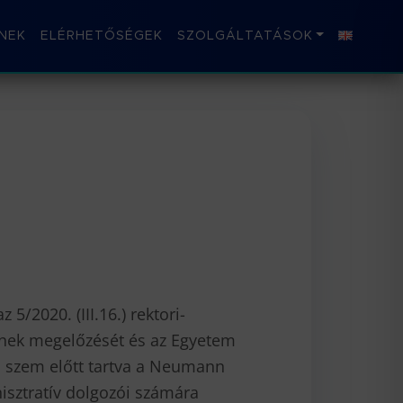
NEK
ELÉRHETŐSÉGEK
SZOLGÁLTATÁSOK
z 5/2020. (III.16.) rektori-
sének megelőzését és az Egyetem
n szem előtt tartva a Neumann
isztratív dolgozói számára