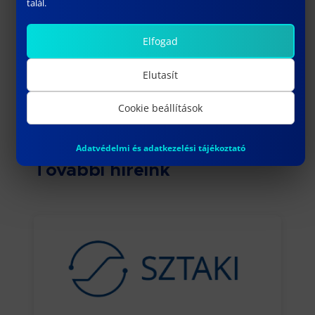
talál.
A programok helyeinek száma
korlátozott, ezért a jelentkezés
Elfogad
mielőbbi benyújtása javasolt.
Elutasít
Cookie beállítások
Adatvédelmi és adatkezelési tájékoztató
További híreink