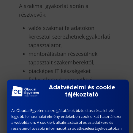
A szakmai gyakorlat során a
résztvevők:
valós szakmai feladatokon
keresztül szerezhetnek gyakorlati
tapasztalatot,
mentorálásban részesülnek
tapasztalt szakemberektől,
piacképes IT készségeket
fejleszthetnek nemzetközi
Adatvédelmi és cookie
környezetben,
tájékoztató
fizetett, heti 40 órás szakmai
gyakorlaton vehetnek részt.
Az Óbudai Egyetem a szolgáltatások biztosítása és a lehető
legjobb felhasználói élmény érdekében cookie-kat használ ezen
Jelentkezési határidő:
2026. június
a weboldalon. A cookie-k alkalmazásáról és az adatkezelés
5.
részleteiről további információt az adatkezelési tájékoztatóban