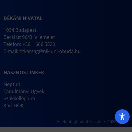
DÉKÁNI HIVATAL
1034 Budapest,
Bécsi út 96/B IV. emelet
Telefon: +36 1 666 5520
E-mail:
titkarsag@nik.uni-obuda.hu
HASZNOS LINKEK
Neptun
Tanulmányi Ügyek
Szakkollégium
Kari HÖK
A jelenlegi oldal frissítve: 2026.06.03.