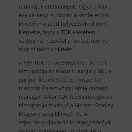
munkájuk eredményeit. Ugyanakkor
egy verseny is, hiszen a konferenciát
követően a zsűri helyezésekről dönt;
kiemelte, hogy a TDK esetében
valóban a részvétel a fontos, mellyel
már mindenki sikeres.
A NIK TDK rendezvényeinek kiemelt
támogatója az evosoft Hungary Kft., a
partner képviseletében köszöntőt
mondott Garamvölgyi Attila domain
manager. A Kar TDK tevékenységének
támogatója továbbá a Morgan Stanley
Magyarország Elemző Kft. A
szponzorok financiális támogatásával
ösztöndíjprogramot indítottunk a