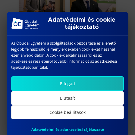
Adatvédelmi és cookie
tájékoztató
Az Óbudai Egyetem a szolgáltatások biztosítása és a lehető
legjobb felhasználói élmény érdekében cookie-kat használ
ezen a weboldalon. A cookie-k alkalmazásáról és az
adatkezelés részleteiről további információt az adatkezelési
tájékoztatóban talál.
Elfogad
Elutasít
Cookie beállítások
Adatvédelmi és adatkezelési tájékoztató
A Neumann János Informatikai Kar