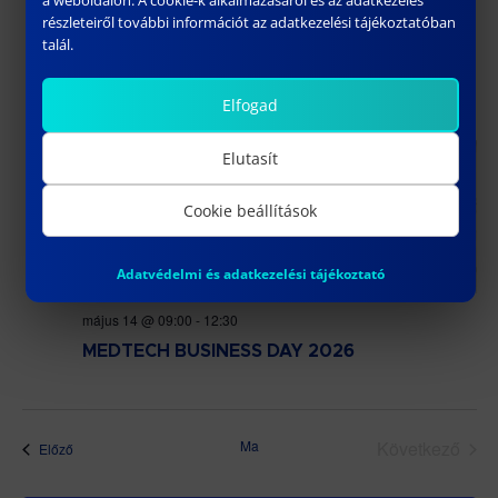
részleteiről további információt az adatkezelési tájékoztatóban
május 12 @ 15:00
-
18:00
talál.
Medtech Challenge – Innoválj az
egészségügy jövőjéért!
Elfogad
CSÜ
Elutasít
14
Cookie beállítások
Adatvédelmi és adatkezelési tájékoztató
május 14 @ 09:00
-
12:30
MEDTECH BUSINESS DAY 2026
Ma
Következő
Események
Előző
Esemény