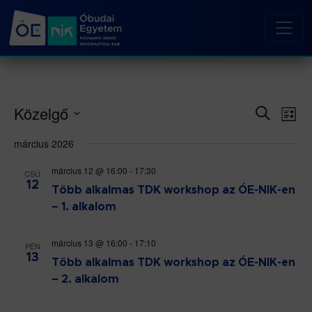
Közelgő
Esemé
Es
Keresett
Lista
kifejezés
né
Dátum
keresé
március 2026
kiválasztása.
nav
és
március 12 @ 16:00
-
17:30
nézet
CSÜ
12
Több alkalmas TDK workshop az ÓE-NIK-en
választ
– 1. alkalom
március 13 @ 16:00
-
17:10
PÉN
13
Több alkalmas TDK workshop az ÓE-NIK-en
– 2. alkalom