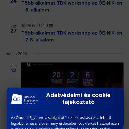
24
Több alkalmas TDK workshop az ÓE-NIK-en
– 6. alkalom
április 27
-
április 28
HÉT
27
Több alkalmas TDK workshop az ÓE-NIK-en
– 7-8. alkalom
május 2026
KED
12
Adatvédelmi és cookie
tájékoztató
Az Óbudai Egyetem a szolgáltatások biztosítása és a lehető
legjobb felhasználói élmény érdekében cookie-kat használ ezen
a weboldalon. A cookie-k alkalmazásáról és az adatkezelés